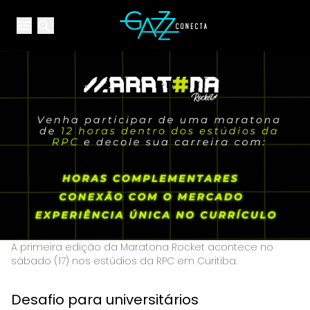
Your Company
Open main menu
Open main menu
A primeira edição da Maratona Rocket acontece no
sábado (17) nos estúdios da RPC em Curitiba.
Desafio para universitários