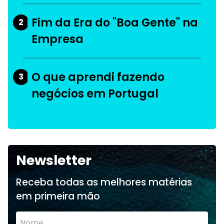
Fim da Era do "Boa Gente" na
2
Empresa
O que aprendi fazendo
3
negócios em Portugal
Newsletter
Receba todas as melhores matérias
em primeira mão