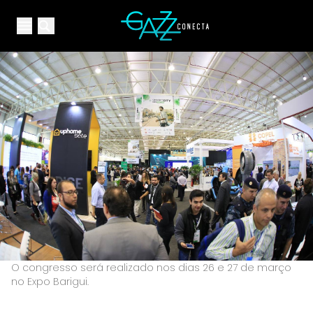
Your Company
Open main menu
Open main menu
O congresso será realizado nos dias 26 e 27 de março
no Expo Barigui.