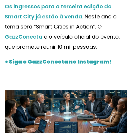
Os ingressos para a terceira edição do
Smart City já estão à venda
. Neste ano o
tema será “Smart Cities in Action”. O
GazzConecta
é o veículo oficial do evento,
que promete reunir 10 mil pessoas.
+ Siga o GazzConecta no Instagram!