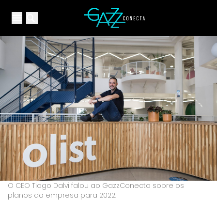
Your Company
Open main menu
Open main menu
O CEO Tiago Dalvi falou ao GazzConecta sobre os
planos da empresa para 2022.