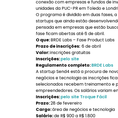
conexão com empresas e fundos de inv
unidades da PUC-PR em Toledo e Londri
O programa é dividido em duas fases, a
startups que ainda estão desenvolvendo
pensada em empresas que estão buscan
fase ficam abertas até 6 de abril.
O que:
BRDE Labs – Fase Product Labs
Prazo de inscrições:
6 de abril
Valor:
inscrições gratuitas
Inscrições:
pelo site
Regulamento completo:
BRDE Labs
A startup Send4 está a procura de novo
negócios e tecnologia as inscrições fic
selecionados recebem treinamento e p
empreendedores. Os salários variam entr
Inscrições:
pelo site Troque Fácil
Prazo:
28 de fevereiro
Cargo:
área de negócios e tecnologia
Salário:
de R$ 900 a R$ 1.800