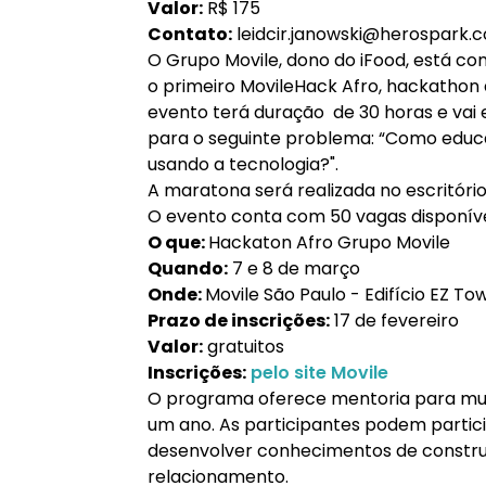
Valor:
R$ 175
Contato:
leidcir.janowski@herospark.
O Grupo Movile, dono do iFood, está com
o primeiro MovileHack Afro, hackathon
evento terá duração de 30 horas e vai 
para o seguinte problema: “Como educa
usando a tecnologia?".
A maratona será realizada no escritório
O evento conta com 50 vagas disponíve
O que:
Hackaton Afro Grupo Movile
Quando:
7 e 8 de março
Onde:
Movile São Paulo - Edifício EZ Tow
Prazo de inscrições:
17 de fevereiro
Valor:
gratuitos
Inscrições:
pelo site Movile
O programa oferece mentoria para mu
um ano. As participantes podem partici
desenvolver conhecimentos de constru
relacionamento.