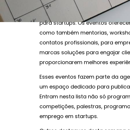
O Banco Regional de Desenvolvime
lançaram na última semana seus 
para startups. Os eventos oferec
como também mentorias, workshop
contatos profissionais, para emp
marcas soluções para engajar cli
proporcionarem melhores experiê
Esses eventos fazem parte da a
um espaço dedicado para public
Entram nesta lista não só progr
competições, palestras, program
emprego em startups.