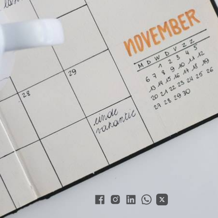
ração e vagas em startups nesta semana.
 abrem programa de
 oportunidades da
lena Prado