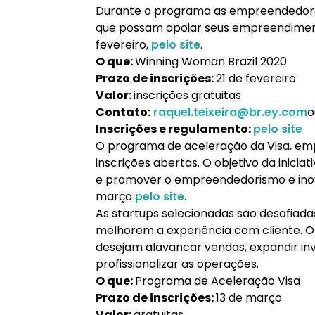
Durante o programa as empreendedora
que possam apoiar seus empreendimento
fevereiro,
pelo site
.
O que:
Winning Woman Brazil 2020
Prazo de inscrições:
21 de fevereiro
Valor:
inscrições gratuitas
Contato:
raquel.teixeira@br.ey.com
o
Inscrições e regulamento:
pelo site
O programa de aceleração da Visa, emp
inscrições abertas. O objetivo da inici
e promover o empreendedorismo e inova
março
pelo site
.
As startups selecionadas são desafiada
melhorem a experiência com cliente. O 
desejam alavancar vendas, expandir inv
profissionalizar as operações.
O que:
Programa de Aceleração Visa
Prazo de inscrições:
13 de março
Valor:
gratuitas