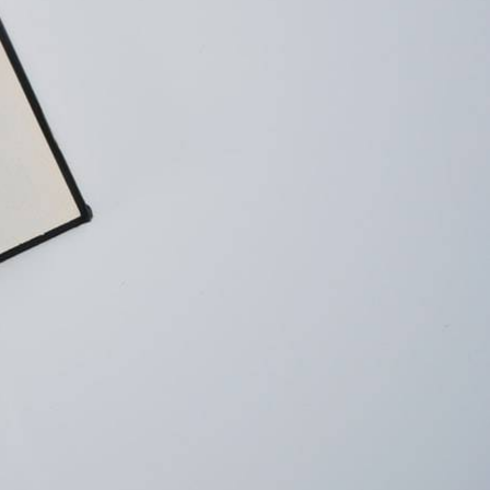
As mais lidas da
semana
Do produto ao ecossistema:
1
como empresas estão
criando vantagem
competitiva
Fim da Era do "Boa Gente"
2