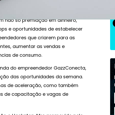
nto (BRDE) e as marcas Visa e Nivea
próprios programas de aceleração
em não só premiação em dinheiro,
s e oportunidades de estabelecer
reendedores que criarem para as
entes, aumentar as vendas e
ncias de consumo.
genda do empreendedor GazzConecta,
ação das oportunidades da semana.
amas de aceleração, como também
as de capacitação e vagas de