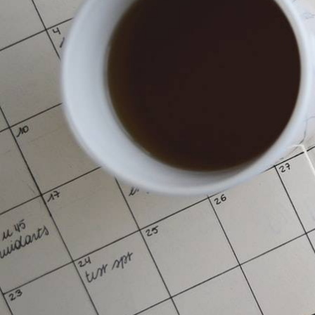
Confira os eventos, oportunidades de acele
AGENDA DO EMPREENDEDOR
Visa, Nivea e BRDE
aceleração; veja as
semana
GazzConecta, com colaboração de Mil
10/02/2020 15:23