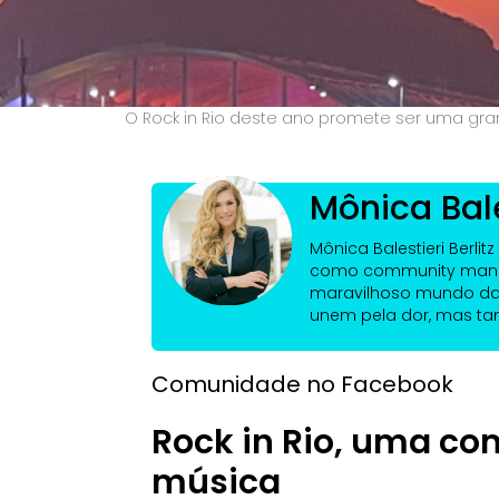
O Rock in Rio deste ano promete ser uma grand
Mônica Bales
Mônica Balestieri Berli
como community manag
maravilhoso mundo das
unem pela dor, mas t
Comunidade no Facebook
Rock in Rio, uma co
música