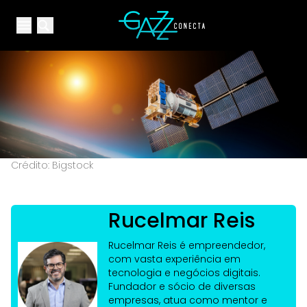
Your Company
Open main menu
Open main menu
Crédito: Bigstock
Rucelmar Reis
Rucelmar Reis é empreendedor,
com vasta experiência em
tecnologia e negócios digitais.
Fundador e sócio de diversas
empresas, atua como mentor e