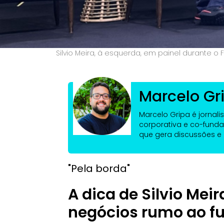
Silvio Meira, à esquerda, em painel durante o
Marcelo Gr
Marcelo Gripa é jornal
corporativa e co-funda
que gera discussões e i
"Pela borda"
A dica de Silvio Mei
negócios rumo ao fu