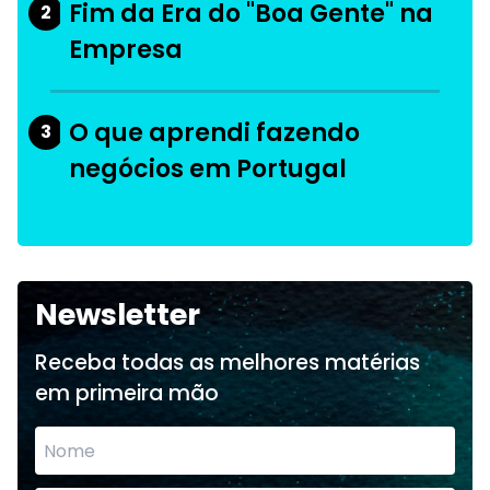
Fim da Era do "Boa Gente" na
2
Empresa
O que aprendi fazendo
3
negócios em Portugal
Newsletter
Receba todas as melhores matérias
em primeira mão