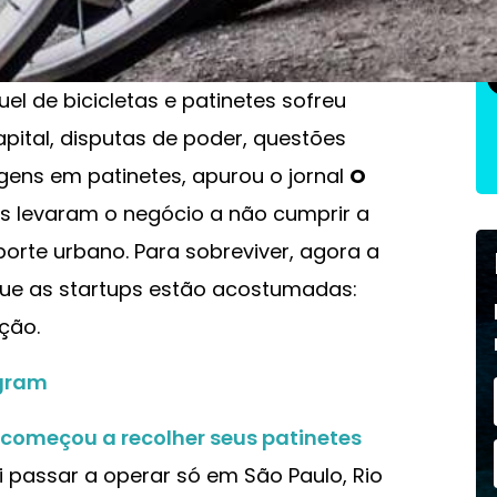
o" - como são conhecidas as empresas
menos US$ 1 bilhão. Mas a ambição não
el de bicicletas e patinetes sofreu
pital, disputas de poder, questões
agens em patinetes, apurou o jornal
O
res levaram o negócio a não cumprir a
orte urbano. Para sobreviver, agora a
que as startups estão acostumadas:
ção.
agram
 começou a recolher seus patinetes
i passar a operar só em São Paulo, Rio