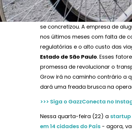
tornar rapidamente um "unicórni
de tecnologia avaliadas em pelo 
se concretizou. A empresa de alugu
nos últimos meses com falta de ca
regulatórias e o alto custo das vi
Estado de São Paulo
. Esses fato
promessa de revolucionar o transp
Grow irá no caminho contrário a 
dará uma freada brusca na opera
>>> Siga o GazzConecta no Inst
Nessa quarta-feira (22) a
startup
em 14 cidades do País
- agora, va