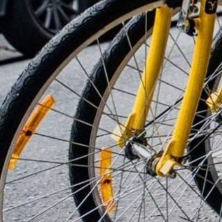
Mobilidade
Crise e brigas intern
do fim da Yellow no 
Agência Estado
23/01/2020 16:27
Criada há um ano, a partir da fus
Yellow, a startup de mobilidade G