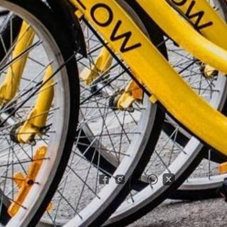
as, o que está por trás
Brasil
ão da mexicana Grin com a brasileira
row nasceu já com a expectativa de se