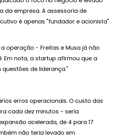
ejudicado o foco no negócio e levado
ia da empresa. A assessoria de
utivo é apenas "fundador e acionista"
 a operação - Freitas e Musa já não
 Em nota, a startup afirmou que a
 questões de liderança."
ios erros operacionais. O custo das
ara cada dez minutos - seria
 expansão acelerada, de 4 para 17
mbém não teria levado em