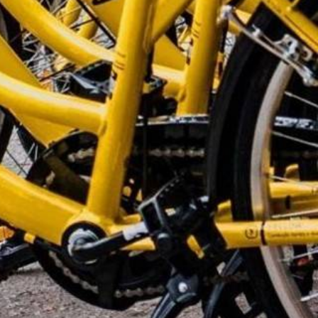
As mais lidas da
semana
Do produto ao ecossistema:
1
como empresas estão
criando vantagem
competitiva
Fim da Era do "Boa Gente"
2
na Empresa