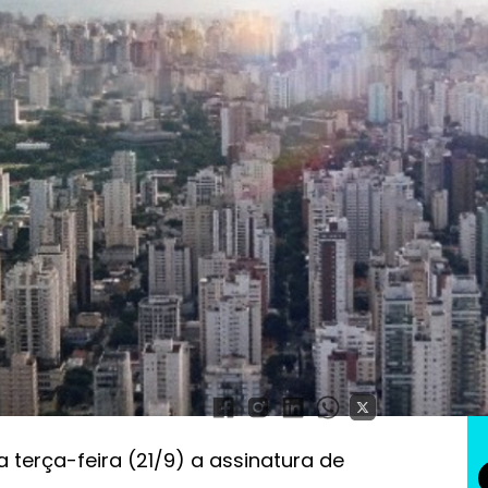
 de pouso e decolagem vertical
de frota de eVTOL,
os para 2025
 terça-feira (21/9) a assinatura de