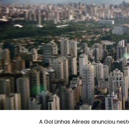
Gol faz acordo para 250 aeronaves elétricas
Aeronaves elétricas
Gol anuncia compra 
táxis aéreos elétric
GazzConecta
21/09/2021 19:52
A Gol Linhas Aéreas anunciou nesta