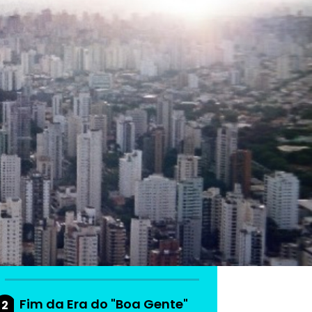
As mais lidas da
semana
Do produto ao ecossistema:
1
como empresas estão
criando vantagem
competitiva
Fim da Era do "Boa Gente"
2