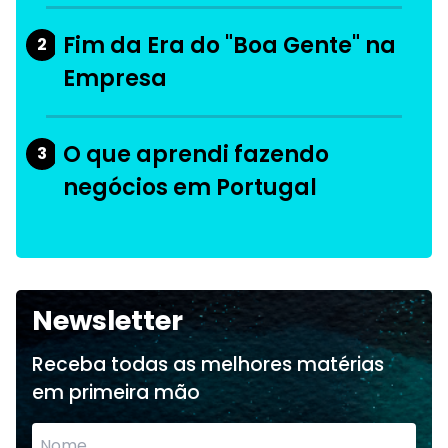
Fim da Era do "Boa Gente" na
2
Empresa
O que aprendi fazendo
3
negócios em Portugal
Newsletter
Receba todas as melhores matérias
em primeira mão