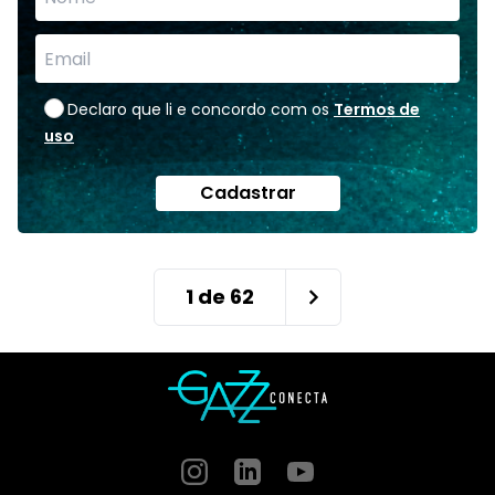
Declaro que li e concordo com os
Termos de
uso
Cadastrar
1
de
62
Instagram
GitHub
GitHub