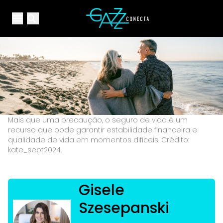
Your Company
Open main menu
Open main menu
Mais que uma precaução, o seguro de vida é um
recurso que pode garantir estabilidade financeira e
qualidade de vida em momentos difíceis. Crédito:
kate_sept2024.
Gisele
Szesepanski