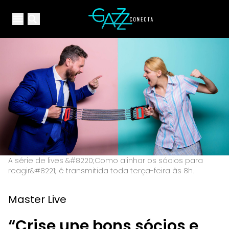
Your Company
Open main menu
Open main menu
A série de lives &#8220;Como alinhar os sócios para
reagir&#8221; é transmitida toda terça-feira às 8h.
Master Live
“Crise une bons sócios e