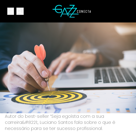
Your Company
Open main menu
Open main menu
Autor do best-seller “Seja egoísta com a sua
carreira&#8221;, Luciano Santos fala sobre o que é
necessário para se ter sucesso profissional.