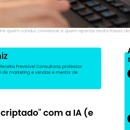
a entre quem conduz conversas e quem apenas recita frases deco
iz
eceita Previsível Consultoria, professor
l de marketing e vendas e mentor de
criptado" com a IA (e