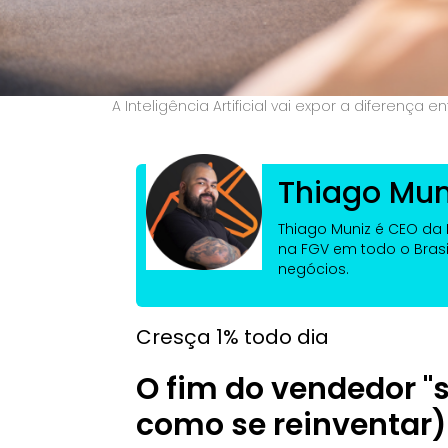
A Inteligência Artificial vai expor a diferenç
Thiago Mun
Thiago Muniz é CEO da R
na FGV em todo o Brasi
negócios.
Cresça 1% todo dia
O fim do vendedor "s
como se reinventar)