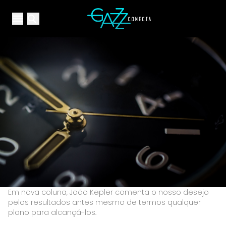
Your Company
Open main menu
Open main menu
Em nova coluna, João Kepler comenta o nosso desejo
pelos resultados antes mesmo de termos qualquer
plano para alcançá-los.