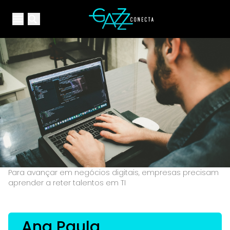
Your Company
Open main menu
Open main menu
Para avançar em negócios digitais, empresas precisam
aprender a reter talentos em TI
Ana Paula