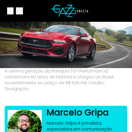
Your Company
Open main menu
Open main menu
A sétima geração da franquia (GT Performance)
comemora 60 anos de história e chegou ao Brasil
recentemente ao preço de R$ 529 mil. Crédito:
Divulgação.
Marcelo Gripa
Marcelo Gripa é jornalista,
especialista em comunicação