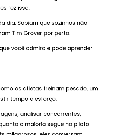
s fez isso.
da dia. Sabiam que sozinhos não
nham Tim Grover por perto.
que você admira e pode aprender
 como os atletas treinam pesado, um
estir tempo e esforço.
rdagens, analisar concorrentes,
uanto a maioria segue no piloto
ts milagrosos, eles conversam