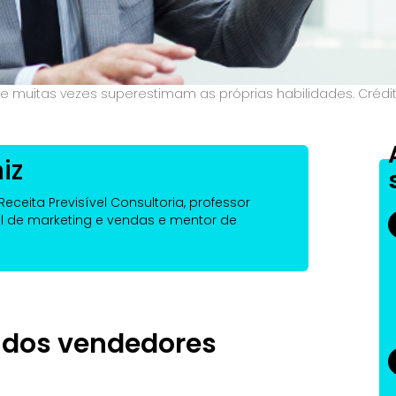
" e muitas vezes superestimam as próprias habilidades. Crédi
iz
eceita Previsível Consultoria, professor
l de marketing e vendas e mentor de
l dos vendedores