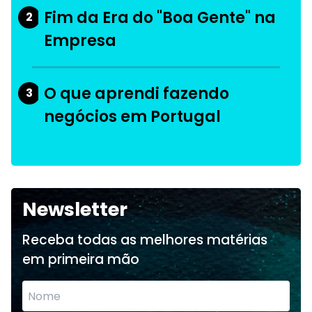
Fim da Era do "Boa Gente" na
2
Empresa
O que aprendi fazendo
3
negócios em Portugal
Newsletter
Receba todas as melhores matérias
em primeira mão