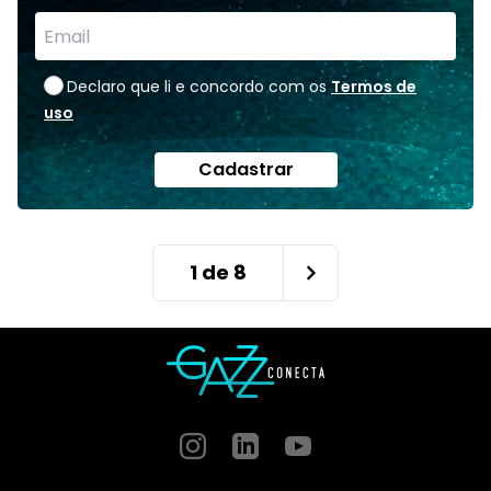
Declaro que li e concordo com os
Termos de
uso
Cadastrar
1
de
8
Instagram
GitHub
GitHub