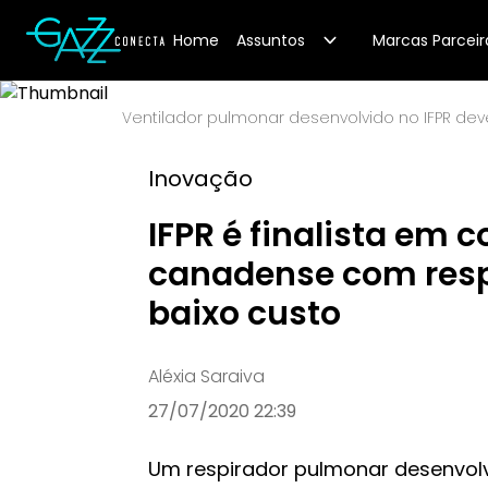
Your Company
Home
Assuntos
Marcas Parceir
Ventilador pulmonar desenvolvido no IFPR deve 
Inovação
IFPR é finalista em 
canadense com resp
baixo custo
Aléxia Saraiva
27/07/2020 22:39
Um respirador pulmonar desenvolvi