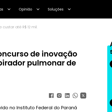
as
Opinião
Soluções
custar até R$ 12 mil.
concurso de inovação
irador pulmonar de
do no Instituto Federal do Paraná