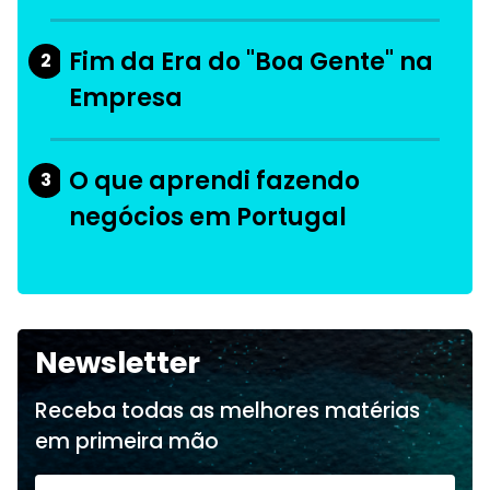
Fim da Era do "Boa Gente" na
2
Empresa
O que aprendi fazendo
3
negócios em Portugal
Newsletter
Receba todas as melhores matérias
em primeira mão