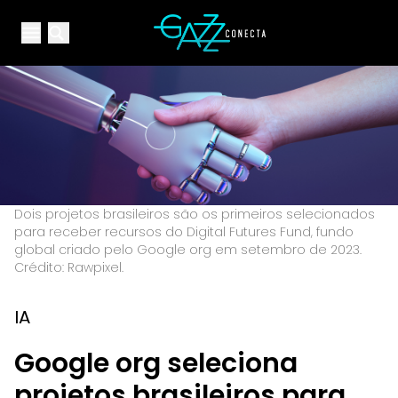
Your Company
Open main menu
Open main menu
Dois projetos brasileiros são os primeiros selecionados
para receber recursos do Digital Futures Fund, fundo
global criado pelo Google org em setembro de 2023.
Crédito: Rawpixel.
IA
Google org seleciona
projetos brasileiros para