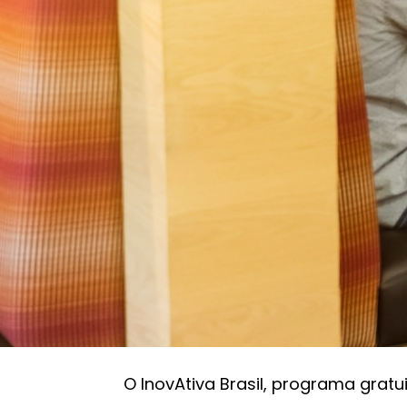
InovAtiva abre programas para aceleração d
Ciclo de aceleração
Agenda: InovAtiva 
aceleração de negó
GazzConecta
07/02/2022 20:30
O InovAtiva Brasil, programa gratu