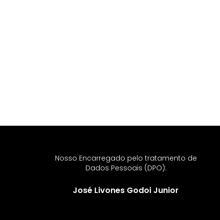
Nosso Encarregado pelo tratamento de
Dados Pessoais (DPO):
José Livones Godoi Junior