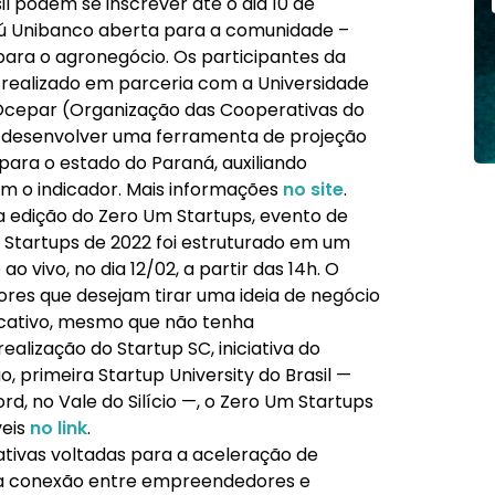
il podem se inscrever até o dia 10 de
taú Unibanco aberta para a comunidade –
para o agronegócio. Os participantes da
 realizado em parceria com a Universidade
 Ocepar (Organização das Cooperativas do
o desenvolver uma ferramenta de projeção
para o estado do Paraná, auxiliando
m o indicador. Mais informações
no site
.
ta edição do Zero Um Startups, evento de
Startups de 2022 foi estruturado em um
 vivo, no dia 12/02, a partir das 14h. O
es que desejam tirar uma ideia de negócio
licativo, mesmo que não tenha
ização do Startup SC, iniciativa do
 primeira Startup University do Brasil —
rd, no Vale do Silício —, o Zero Um Startups
veis
no link
.
ativas voltadas para a aceleração de
a a conexão entre empreendedores e