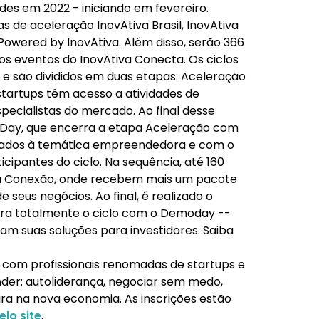
ades em 2022 - iniciando em fevereiro.
 de aceleração InovAtiva Brasil, InovAtiva
Powered by InovAtiva. Além disso, serão 366
s eventos do InovAtiva Conecta. Os ciclos
 e são divididos em duas etapas: Aceleração
startups têm acesso a atividades de
specialistas do mercado. Ao final desse
a Day, que encerra a etapa Aceleração com
ltados à temática empreendedora e com o
icipantes do ciclo. Na sequência, até 160
 Conexão, onde recebem mais um pacote
seus negócios. Ao final, é realizado o
rra totalmente o ciclo com o Demoday --
 suas soluções para investidores. Saiba
e com profissionais renomadas de startups e
der: autoliderança, negociar sem medo,
eira na nova economia. As inscrições estão
elo site
.