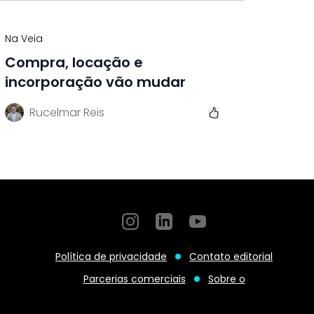
Na Veia
Compra, locação e
incorporação vão mudar
Rucelmar Reis
Instagram
GitHub
GitHub
Política de privacidade
Contato editorial
Parcerias comerciais
Sobre o