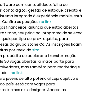
software com contabilidade, folha de
conta digital, gestão de estoque, crédito e
istema integrado à experiência mobile, está
 Confira as posições
no link
.
ços financeiros, anuncia que estão abertas
uta Stone, seu principal programa de seleção
qualquer tipo de pré-requisito, para
resas do grupo Stone Co. As inscrições ficam
eitas por meio do
site
.
m propósito de acelerar a transformação
de 30 vagas abertas, a maior parte para
volvedores, mas também para marketing e
idades
no link
.
ara jovens de alto potencial cujo objetivo é
a do país, está com vagas para
das turmas e ux designer. Acesse as