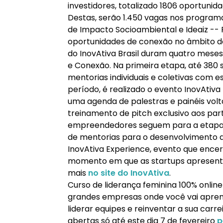
investidores, totalizado 1806 oportunid
Destas, serão 1.450 vagas nos programas
de Impacto Socioambiental e Ideaiz -- 
oportunidades de conexão no âmbito do
do InovAtiva Brasil duram quatro meses
e Conexão. Na primeira etapa, até 380 
mentorias individuais e coletivas com e
período, é realizado o evento InovAtiv
uma agenda de palestras e painéis vo
treinamento de pitch exclusivo aos part
empreendedores seguem para a etapa
de mentorias para o desenvolvimento de 
InovAtiva Experience, evento que ence
momento em que as startups apresentam
mais
no site do InovAtiva
.
Curso de liderança feminina 100% onlin
grandes empresas onde você vai apren
liderar equipes e reinventar a sua carr
abertas só até este dia 7 de fevereiro
p