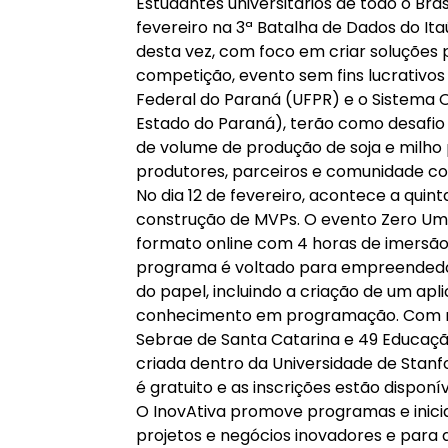
Estudantes universitários de todo o Bras
fevereiro na 3ª Batalha de Dados do I
desta vez, com foco em criar soluções 
competição, evento sem fins lucrativos
Federal do Paraná (UFPR) e o Sistema
Estado do Paraná), terão como desafi
de volume de produção de soja e milho 
produtores, parceiros e comunidade co
No dia 12 de fevereiro, acontece a quin
construção de MVPs. O evento Zero Um 
formato online com 4 horas de imersão ao
programa é voltado para empreendedor
do papel, incluindo a criação de um ap
conhecimento em programação. Com real
Sebrae de Santa Catarina e 49 Educação,
criada dentro da Universidade de Stanfo
é gratuito e as inscrições estão disponí
O InovAtiva promove programas e inici
projetos e negócios inovadores e par