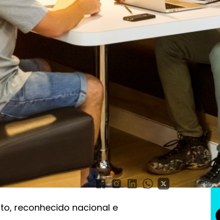
e negócios inovadores
abre programas para
cios inovadores
ito, reconhecido nacional e