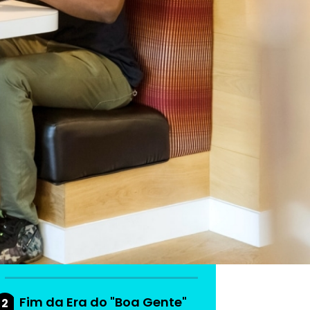
As mais lidas da
semana
Do produto ao ecossistema:
1
como empresas estão
criando vantagem
competitiva
Fim da Era do "Boa Gente"
2