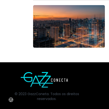
© 2023 GazzConeta. Todos os direitos
🍪
reservados.