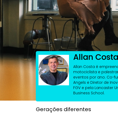
4 Gerações de Clientes e seu Relacionamen
Allan Cost
Allan Costa é empreende
motociclista e palestr
eventos por ano. Co-fu
Angels e Diretor de Ino
FGV e pela Lancaster Un
Business School.
Gerações diferentes