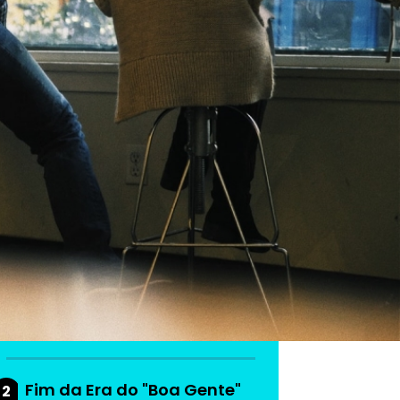
As mais lidas da
semana
Do produto ao ecossistema:
1
como empresas estão
criando vantagem
competitiva
Fim da Era do "Boa Gente"
2