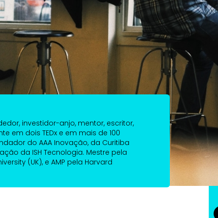
to com Marcas
a
dor, investidor-anjo, mentor, escritor,
ante em dois TEDx e em mais de 100
ndador do AAA Inovação, da Curitiba
vação da ISH Tecnologia. Mestre pela
iversity (UK), e AMP pela Harvard