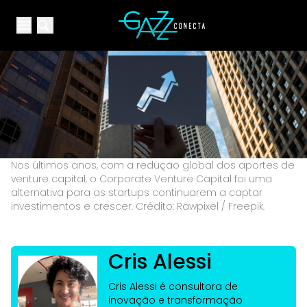
Your Company
Open main menu
Open main menu
Nos últimos anos, com a redução global dos aportes de
venture capital, o Corporate Venture Capital foi uma
alternativa para as startups continuarem a captar
investimentos e crescer. Crédito: Rawpixel / Freepik.
Cris Alessi
Cris Alessi é consultora de
inovação e transformação