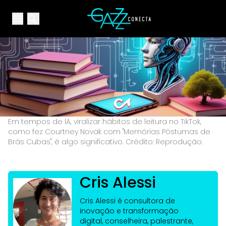
Your Company
Open main menu
Open main menu
Em tempos de IA, viralizar hábitos de leitura no TikTok,
como fez Courtney Novak com "Memórias Póstumas de
Brás Cubas", é algo significativo. Crédito: Reprodução.
Cris Alessi
Cris Alessi é consultora de
inovação e transformação
digital, conselheira, palestrante,