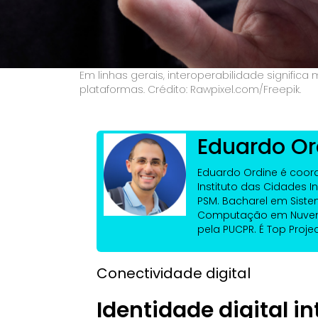
Em linhas gerais, interoperabilidade signific
plataformas. Crédito: Rawpixel.com/Freepik.
Eduardo Or
Eduardo Ordine é coor
Instituto das Cidades In
PSM. Bacharel em Sist
Computação em Nuvem 
pela PUCPR. É Top Proj
Conectividade digital
Identidade digital i