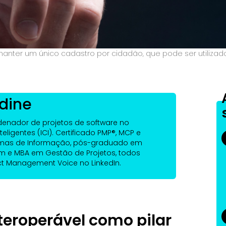
a manter um único cadastro por cidadão, que pode ser utiliza
dine
denador de projetos de software no
teligentes (ICI). Certificado PMP®, MCP e
emas de Informação, pós-graduado em
e MBA em Gestão de Projetos, todos
ect Management Voice no LinkedIn.
nteroperável como pilar