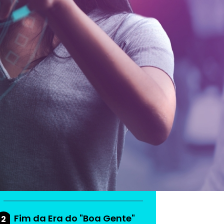
As mais lidas da
semana
Do produto ao ecossistema:
1
como empresas estão
criando vantagem
competitiva
Fim da Era do "Boa Gente"
2