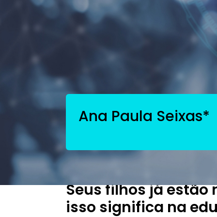
Seus filhos já estão no metaverso: o que isso
Ana Paula Seixas*
Vivenciando conteúdos pedag
Seus filhos já estão
isso significa na e