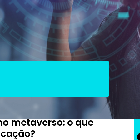
 significa na educação?
ógicos
 no metaverso: o que
ducação?