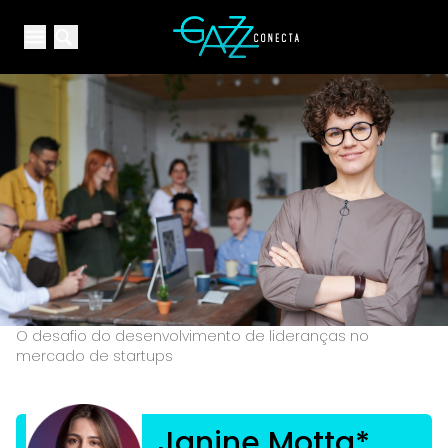
Your Company
Open main menu
Open main menu
O desafio do desenvolvimento de lideranças no
mercado de startups
Janine Motta*