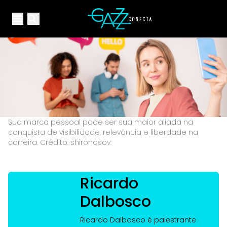
Your Company
Open main menu
Open main menu
Sua marca pessoal pode ser sua maior aliada na
conquista de visibilidade, relevância e liberdade na
carreira. Crédito: shironosov.
Ricardo
Dalbosco
Ricardo Dalbosco é palestrante