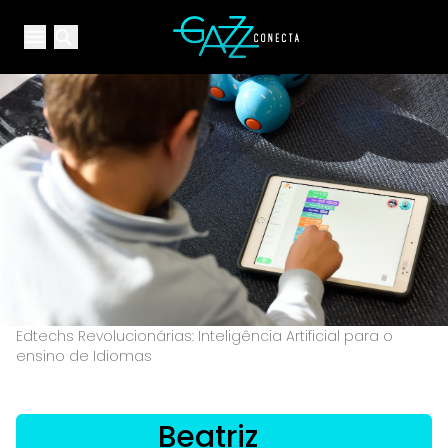
Your Company
Open main menu
Open main menu
Edtechs Revolucionárias: Inteligência Artificial para o
ensino de Idiomas
Beatriz