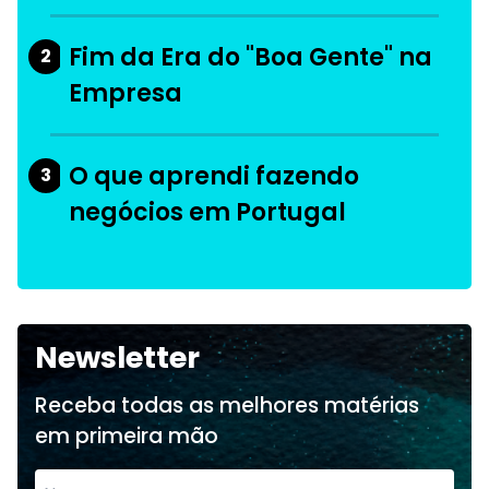
Fim da Era do "Boa Gente" na
2
Empresa
O que aprendi fazendo
3
negócios em Portugal
Newsletter
Receba todas as melhores matérias
em primeira mão