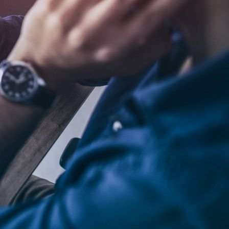
As mais lidas da
semana
Do produto ao ecossistema:
1
como empresas estão
criando vantagem
competitiva
Fim da Era do "Boa Gente"
2
na Empresa