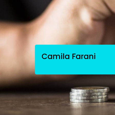
Camila Farani
Empreendedorismo
Esqueça o cresciment
mundo é das empres