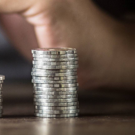
As mais lidas da
semana
Do produto ao ecossistema:
1
como empresas estão
criando vantagem
competitiva
Fim da Era do "Boa Gente"
2
na Empresa