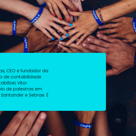
sas, CEO e fundador da
rio de contabilidade
ilizei, Vitor
io de palestras em
Santander e Sebrae. É
nal como diferencial