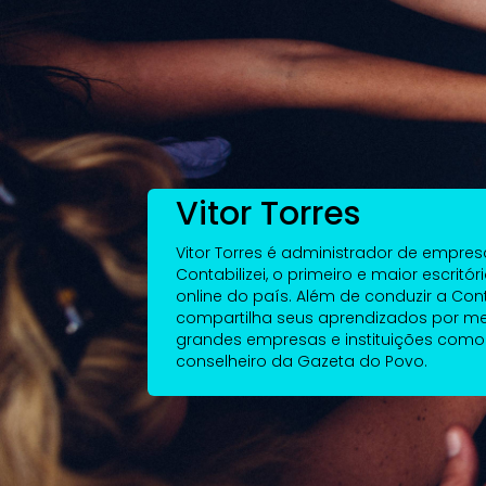
Vitor Torres
Vitor Torres é administrador de empre
Contabilizei, o primeiro e maior escritó
online do país. Além de conduzir a Contab
compartilha seus aprendizados por me
grandes empresas e instituições como 
conselheiro da Gazeta do Povo.
Parte I
Cultura organizacio