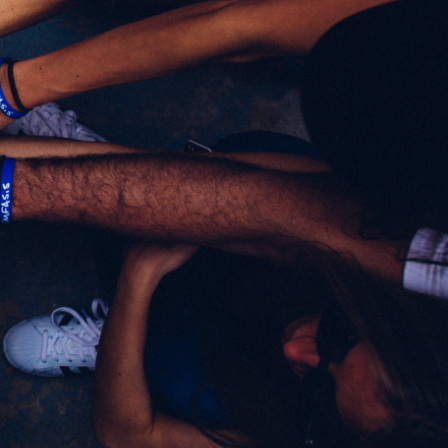
As mais lidas da
semana
Do produto ao ecossistema:
1
como empresas estão
criando vantagem
competitiva
Fim da Era do "Boa Gente"
2
na Empresa