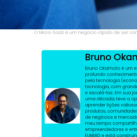
O Micro-SaaS é um negócio rápido de ser cons
Bruno Oka
Bruno Okamoto é um 
profundo conhecimento
pela tecnologia (econ
tecnologia, com grande 
e escalá-las. Em sua 
uma década, teve a opo
aprender lições valiosa
produtos, comunidades
de negócios e mercado
meu tempo compartilh
empreendedores e entu
EUNERD e está constru