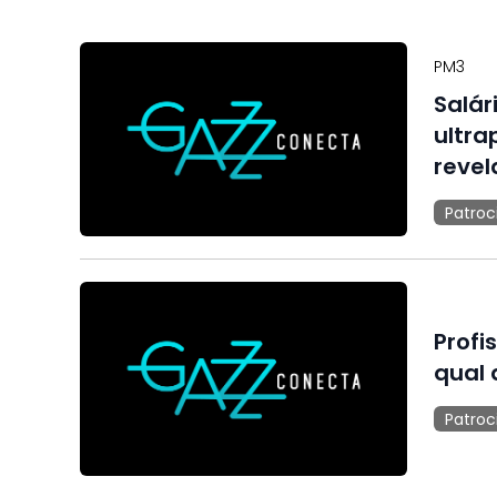
PM3
Salár
ultra
revel
Patroc
Profi
qual 
Patroc