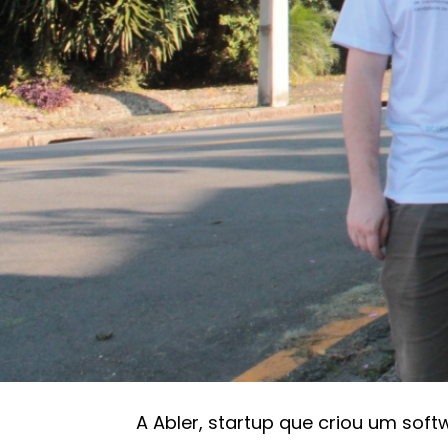
Fundadores da Abler
Recrutamento e Seleção
Startup de recrutam
aporte de R$ 1 milhã
GazzConecta
04/10/2021 19:31
A Abler, startup que criou um so