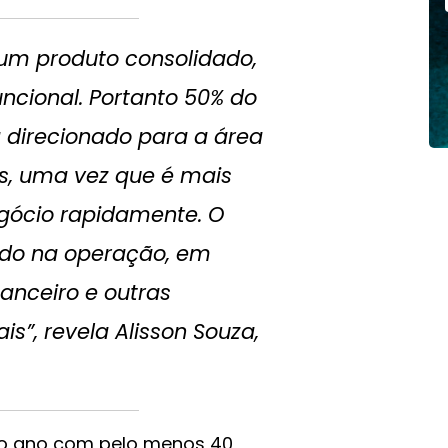
um produto consolidado,
cional. Portanto 50% do
 direcionado para a área
s, uma vez que é mais
egócio rapidamente. O
ado na operação, em
nanceiro e outras
s”, revela Alisson Souza,
r o ano com pelo menos 40