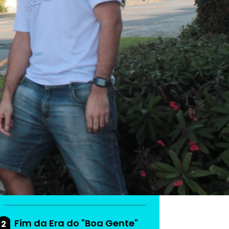
As mais lidas da
semana
Do produto ao ecossistema:
1
como empresas estão
criando vantagem
competitiva
Fim da Era do "Boa Gente"
2