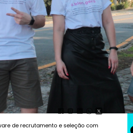
ento e RH, Abler recebe
o
ftware de recrutamento e seleção com