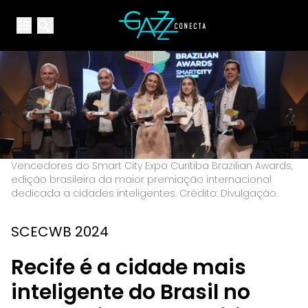
Your Company
Open main menu
Open main menu
Vencedores do Smart City Expo Curitiba Brazilian Awards,
edição brasileira da maior premiação internacional
dedicada a cidades inteligentes. Crédito: Divulgação.
SCECWB 2024
Recife é a cidade mais
inteligente do Brasil no