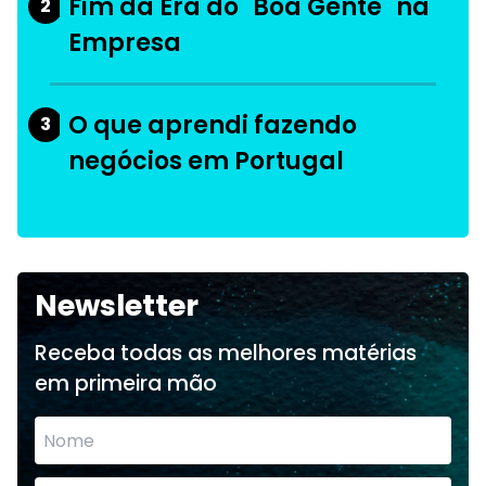
Fim da Era do "Boa Gente" na
2
Empresa
O que aprendi fazendo
3
negócios em Portugal
Newsletter
Receba todas as melhores matérias
em primeira mão