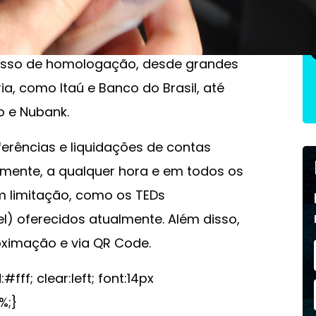
ntâneos criada pelo Banco Central
e em 16 de novembro, sendo que 980
cesso de homologação, desde grandes
a, como Itaú e Banco do Brasil, até
o e Nubank.
erências e liquidações de contas
mente, a qualquer hora e em todos os
m limitação, como os TEDs
el) oferecidos atualmente. Além disso,
ximação e via QR Code.
; clear:left; font:14px
%;}