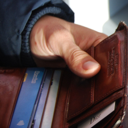
PIX
Por que o PIX deve r
financeiro e aumenta
Patrícia Basilio, especial para GazzCon
26/06/2020 21:14
O PIX é o lançamento mais aguarda
fintechs em 2020. Considerada um 