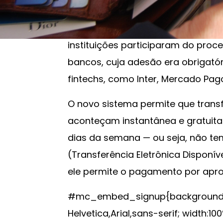
a plataforma de pagamentos insta
deve entrar em vigor oficialment
instituições participaram do pro
bancos, cuja adesão era obrigatóri
fintechs, como Inter, Mercado Pag
O novo sistema permite que transf
aconteçam instantânea e gratuita
dias da semana — ou seja, não te
(Transferência Eletrônica Disponív
ele permite o pagamento por apro
#mc_embed_signup{background:#fff
Helvetica,Arial,sans-serif; width:100