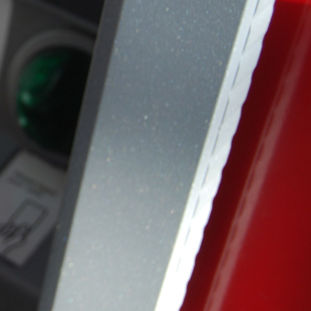
As mais lidas da
semana
Do produto ao ecossistema:
1
como empresas estão
criando vantagem
competitiva
Fim da Era do "Boa Gente"
2
na Empresa