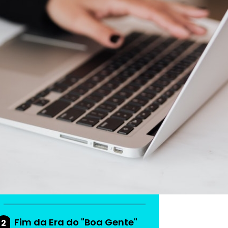
As mais lidas da
semana
Do produto ao ecossistema:
1
como empresas estão
criando vantagem
competitiva
Fim da Era do "Boa Gente"
2