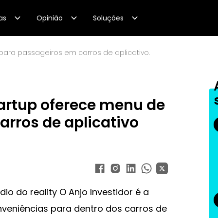
as
Opinião
Soluções
 para passageiros em carros de aplicativo.
tartup oferece menu de
arros de aplicativo
dio do reality O Anjo Investidor é a
veniências para dentro dos carros de