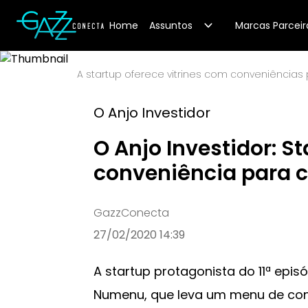
Your Company
Home
Assuntos
Marcas Parceir
A startup oferece vitrines com conveniências
O Anjo Investidor
O Anjo Investidor: S
conveniência para c
GazzConecta
27/02/2020 14:39
A startup protagonista do 11ª episó
Numenu, que leva um menu de con