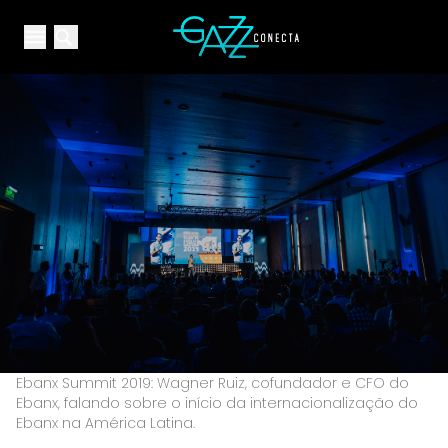
Your Company
Open main menu
Open main menu
Ebanx Summit 2019: Wagner Ruiz, cofundador e CFO do
Ebanx, falando sobre o início da internacionalização do
Ebanx na América Latina.