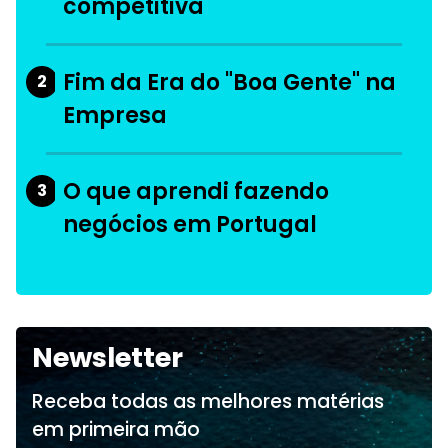
competitiva
Fim da Era do "Boa Gente" na
2
Empresa
O que aprendi fazendo
3
negócios em Portugal
Newsletter
Receba todas as melhores matérias
em primeira mão