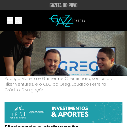
Your Company
Open main menu
Open main menu
Rodrigo Moreira e Guilherme Chernicharo, sócios da
Hiker Ventures, e o CEO da Greg, Eduardo Ferreira.
Crédito: Divulgação.