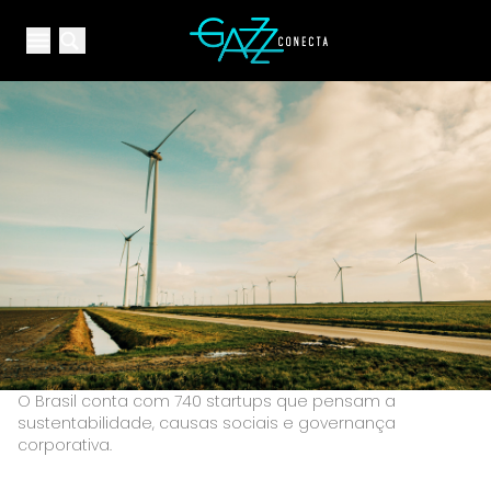
Your Company
Open main menu
Open main menu
O Brasil conta com 740 startups que pensam a
sustentabilidade, causas sociais e governança
corporativa.