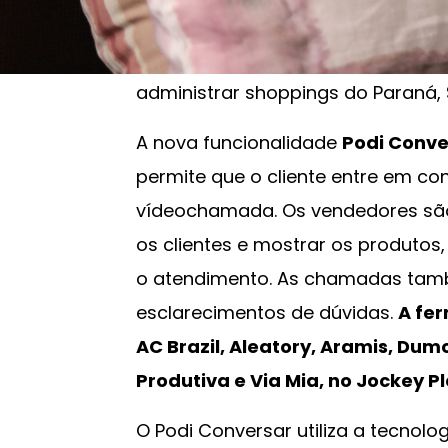
de atendimento presencial.
Esta 
Tacla Labs, setor de inovação do 
administrar shoppings do Paraná, 
A nova funcionalidade
Podi Conve
permite que o cliente entre em co
vídeochamada. Os vendedores sã
os clientes e mostrar os produtos, 
o atendimento. As chamadas tamb
esclarecimentos de dúvidas.
A fer
AC Brazil, Aleatory, Aramis, Du
Produtiva e Via Mia, no Jockey 
O Podi Conversar utiliza a tecnolo