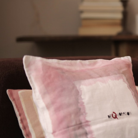
Podi Conversar
Shopping de Curitib
com experiência de
presencial
GazzConecta
23/04/2021 14:52
Vídeo atendimento para venda d