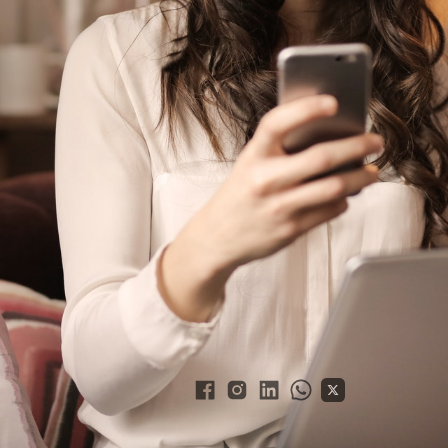
a usa app de venda
 atendimento
e produtos online com experiência