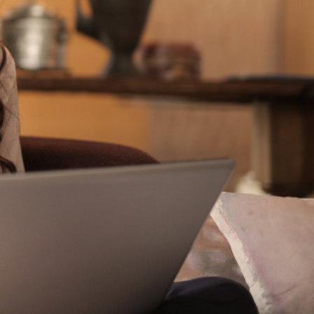
As mais lidas da
semana
Do produto ao ecossistema:
1
como empresas estão
criando vantagem
competitiva
Fim da Era do "Boa Gente"
2
na Empresa