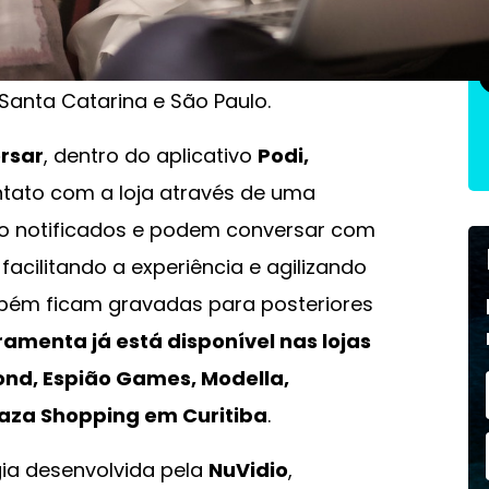
é a tecnologia desenvolvida pelo
Grupo Tacla, responsável por
Santa Catarina e São Paulo.
rsar
, dentro do aplicativo
Podi,
ntato com a loja através de uma
o notificados e podem conversar com
facilitando a experiência e agilizando
ém ficam gravadas para posteriores
ramenta já está disponível nas lojas
mond, Espião Games, Modella,
Plaza Shopping em Curitiba
.
gia desenvolvida pela
NuVidio
,