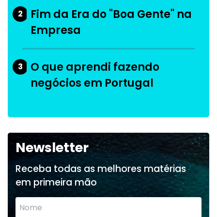
Fim da Era do "Boa Gente" na
2
Empresa
O que aprendi fazendo
3
negócios em Portugal
Newsletter
Receba todas as melhores matérias
em primeira mão