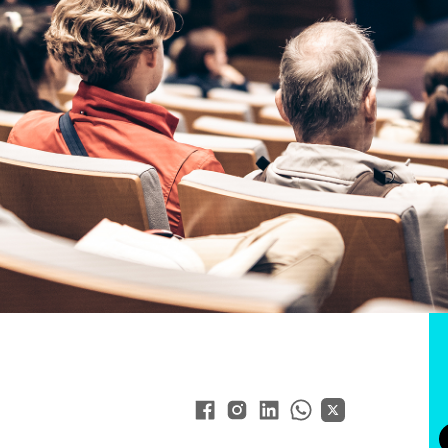
io Camboriú, nos dias 9 e 10 de fevereiro.
it
 evento em SC coloca
presente e futuro do