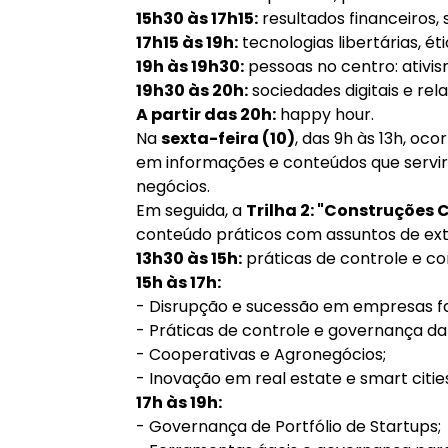
15h30 às 17h15:
resultados financeiros, 
17h15 às 19h:
tecnologias libertárias, ét
19h às 19h30:
pessoas no centro: ativi
19h30 às 20h:
sociedades digitais e rel
A partir das 20h:
happy hour.
Na
sexta-feira (10)
, das 9h às 13h, o
em informações e conteúdos que servi
negócios.
Em seguida, a
Trilha 2: "Construções C
conteúdo práticos com assuntos de ext
13h30 às 15h:
práticas de controle e c
15h às 17h:
- Disrupção e sucessão em empresas fa
- Práticas de controle e governança da
- Cooperativas e Agronegócios;
- Inovação em real estate e smart citie
17h às 19h:
- Governança de Portfólio de Startups;