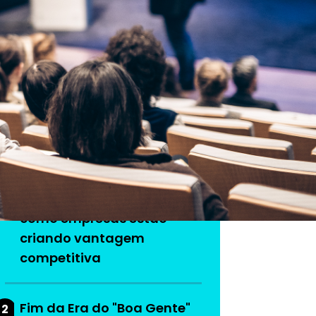
As mais lidas da
semana
Do produto ao ecossistema:
1
como empresas estão
criando vantagem
competitiva
Fim da Era do "Boa Gente"
2