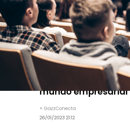
O Some Control Summit é realizado em Balneár
Some Control Summ
Patrocinado
Em formato híbrido,
em debate passado, 
mundo empresarial
+ GazzConecta
26/01/2023 21:12