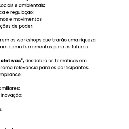
sociais e ambientais;
ica e regulação;
smos e movimentos;
ações de poder;
correm os workshops que trarão uma riqueza
ram como ferramentas para os futuros
oletivas",
desdobra as temáticas em
rema relevância para os participantes.
ompliance;
miliares;
 inovação;
s;